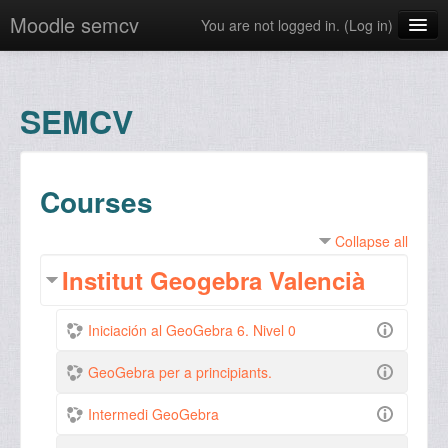
Moodle semcv
You are not logged in. (
Log in
)
English ‎(en)‎
SEMCV
Courses
Collapse all
Institut Geogebra Valencià
Iniciación al GeoGebra 6. Nivel 0
GeoGebra per a principiants.
Intermedi GeoGebra