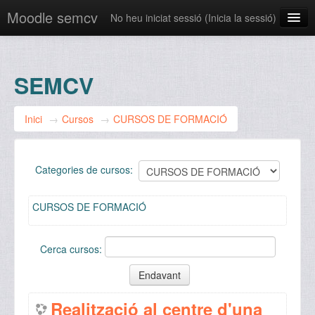
Moodle semcv
No heu iniciat sessió (
Inicia la sessió
)
Català ‎(ca)‎
SEMCV
Inici
→
Cursos
→
CURSOS DE FORMACIÓ
Categories de cursos:
CURSOS DE FORMACIÓ
Cerca cursos:
Realització al centre d'una